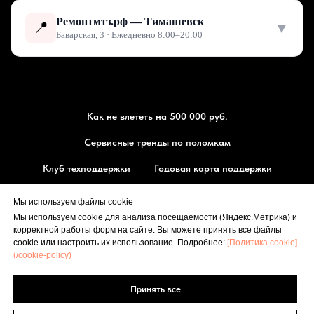
Ремонтмтз.рф — Тимашевск
📍
▼
Баварская, 3 · Ежедневно 8:00–20:00
Как не влететь на 500 000 руб.
Сервисные тренды по поломкам
Клуб техподдержки
Годовая карта поддержки
Магазин запчасти МТЗ
Мы используем файлы cookie
Мы используем cookie для анализа посещаемости (Яндекс.Метрика) и
⭐ Оставить отзыв
корректной работы форм на сайте. Вы можете принять все файлы
РЕМОНТМТЗ.РФ
cookie или настроить их использование. Подробнее:
[Политика cookie]
(/cookie-policy)
🗺 Маршрут
Принять все
[
Политика конфиденциальности
], [
Политика cookie
]