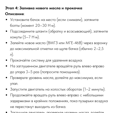
Этап 4: Заливка нового масла и прокачка
Описание
:
Установите бачок на место (если снимали), затяните
болты (момент 20–30 Н·м).
Подсоедините шланги (обратку и всасывающий), затяните
хомуты (5–7 Н·м).
Залейте новое масло (ВМГЗ или МГЕ-46В) через воронку
до максимальной отметки на щупе бачка (обычно 2–2,5
л).
Прокачайте систему для удаления воздуха:
На заглушенном двигателе вращайте руль влево-вправо
до упора 3–5 раз (попросите помощника).
Проверьте уровень масла, долейте до максимума, если
упал.
Запустите двигатель на холостых оборотах (1–2 минуты).
Продолжайте вращать руль влево-вправо с небольшими
задержками в крайних положениях, пока пузырьки воздуха
не перестанут выходить из бачка.
Заглушите двигатель, проверьте уровень масла, долейте