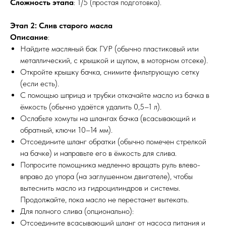
Сложность этапа
: 1/5 (простая подготовка).
Этап 2: Слив старого масла
Описание
:
Найдите масляный бак ГУР (обычно пластиковый или
металлический, с крышкой и щупом, в моторном отсеке).
Откройте крышку бачка, снимите фильтрующую сетку
(если есть).
С помощью шприца и трубки откачайте масло из бачка в
ёмкость (обычно удаётся удалить 0,5–1 л).
Ослабьте хомуты на шлангах бачка (всасывающий и
обратный, ключи 10–14 мм).
Отсоедините шланг обратки (обычно помечен стрелкой
на бачке) и направьте его в ёмкость для слива.
Попросите помощника медленно вращать руль влево-
вправо до упора (на заглушенном двигателе), чтобы
вытеснить масло из гидроцилиндров и системы.
Продолжайте, пока масло не перестанет вытекать.
Для полного слива (опционально):
Отсоедините всасывающий шланг от насоса питания и