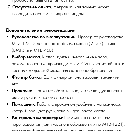
профессиональная диагностика.
Отсутствие опыта
: Неправильная замена может
повредить насос или гидроцилиндры.
Дополнительные рекомендации
Руководство по эксплуатации
: Проверьте руководство
МТЗ-1221.2 для точного объёма масла (2–3 л) и типа
(ВМГЗ или МГЕ-46В).
Выбор масла
: Используйте минеральные масла,
рекомендованные производителем. Смешивание жёлтых и
зелёных жидкостей может вызвать пенообразование.
Фильтр бачка
: Если фильтр сильно засорён, замените
его
Прокачка
: Прокачка обязательна, иначе воздух вызовет
рывки руля или поломку насоса.
Помощник
: Работа с прокачкой удобнее с напарником,
который вращает руль, пока вы доливаете масло.
Контроль температуры
: Если масло пенится или
перегревается (как указано в обсуждениях по МТЗ-1221),
проверьте фильтр, теплообменник или наличие солярки в