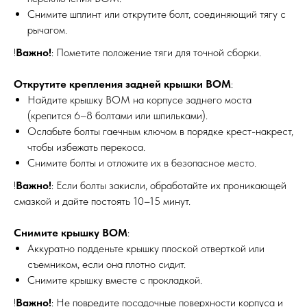
Снимите шплинт или открутите болт, соединяющий тягу с
рычагом.
МЕХАНИКА
ВЫЕЗД
!
Важно!
: Пометите положение тяги для точной сборки.
Открутите крепления задней крышки ВОМ
:
Найдите крышку ВОМ на корпусе заднего моста
(крепится 6–8 болтами или шпильками).
Ослабьте болты гаечным ключом в порядке крест-накрест,
чтобы избежать перекоса.
Снимите болты и отложите их в безопасное место.
!
Важно!
: Если болты закисли, обработайте их проникающей
смазкой и дайте постоять 10–15 минут.
Снимите крышку ВОМ
:
Аккуратно подденьте крышку плоской отверткой или
съемником, если она плотно сидит.
Снимите крышку вместе с прокладкой.
!
Важно!
: Не повредите посадочные поверхности корпуса и