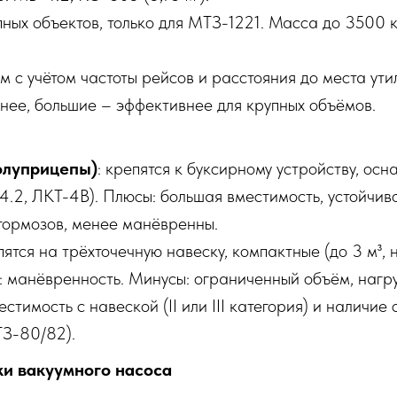
упных объектов, только для МТЗ-1221. Масса до 3500 к
 с учётом частоты рейсов и расстояния до места ут
нее, большие – эффективнее для крупных объёмов.
олуприцепы)
: крепятся к буксирному устройству, ос
.2, ЛКТ-4В). Плюсы: большая вместимость, устойчиво
тормозов, менее манёвренны.
епятся на трёхточечную навеску, компактные (до 3 м³,
 манёвренность. Минусы: ограниченный объём, нагру
стимость с навеской (II или III категория) и наличие
З-80/82).
ки вакуумного насоса