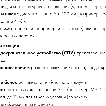
но
: для контроля уровня заполнения (удобнее спереди
 и шланг
: диаметр шланга 50–100 мм (например, Т
 длина 4–6 м.
а
: импортные оси (например, итальянские) или рессо
неровных дорогах.
ые опции
дохранительное устройство (СПУ)
: предотвращае
ум.
са давления
: упрощает отключение насоса, предотв
й бачок
: защищает от избыточного вакуума.
а
: обязательны для прицепов >2 т (например, МВ-4.2
лла
: до 12 мм для тяжёлых условий (по заказу).
для обслуживания и очистки.