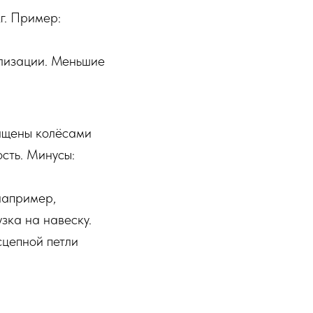
г. Пример:
илизации. Меньшие
нащены колёсами
сть. Минусы:
 например,
зка на навеску.
 сцепной петли