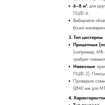
6–8 м³
: для кр
ПЦФ-6.
Выбирайте объём
бочки манёврен
3. Тип цистерны
Прицепные (п
(например, МВ-4
требуют пневмо
Навесные
: кр
ПЦФ-2). Плюсы:
Проверьте совме
(Ø40 мм для МТ
4. Характеристи