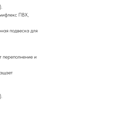
).
омифлекс ПВХ,
рная подвеска для
т переполнение и
ращает
).