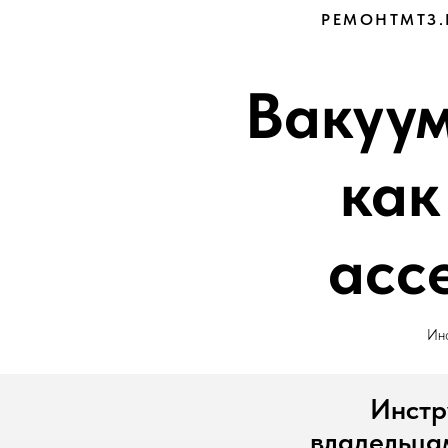
РЕМОНТМТЗ.
Вакуум
как
асс
Инф
Инстр
владельца