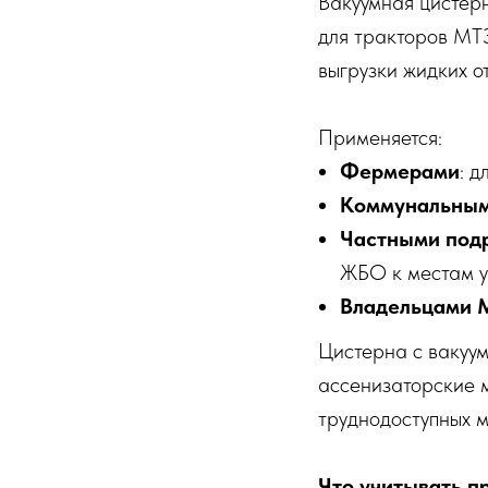
Вакуумная цистер
для тракторов МТ
выгрузки жидких о
Применяется:
Фермерами
: 
Коммунальным
Частными под
ЖБО к местам у
Владельцами М
Цистерна с вакуу
ассенизаторские 
труднодоступных м
Что учитывать п