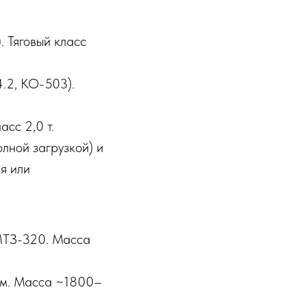
 Тяговый класс
.2, КО-503).
асс 2,0 т.
олной загрузкой) и
я или
 МТЗ-320. Масса
ерм. Масса ~1800–