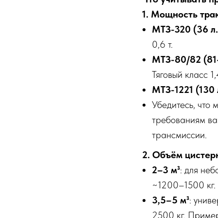
1. Мощность тра
МТЗ-320 (36 л.
0,6 т.
МТЗ-80/82 (81–
Тяговый класс 1,4
МТЗ-1221 (130 л
Убедитесь, что 
требованиям вак
трансмиссии.
2. Объём цистер
2–3 м³
: для не
~1200–1500 кг.
3,5–5 м³
: унив
2500 кг. Пример