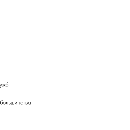
.
ужб.
 большинства