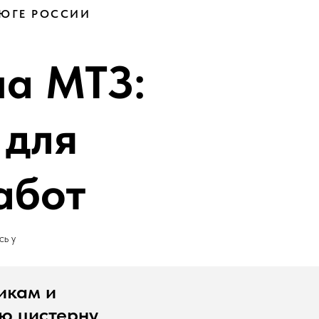
 ЮГЕ РОССИИ
на МТЗ:
 для
абот
сь у
икам и
ю цистерну