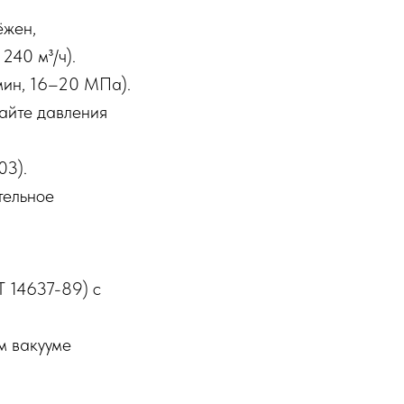
ёжен,
240 м³/ч).
мин, 16–20 МПа).
гайте давления
ПО ЗВУКУ
03).
тельное
Т 14637-89) с
м вакууме