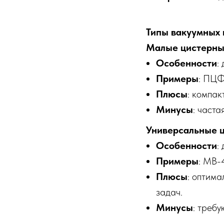
Типы вакуумных 
Малые цистерны 
Особенности
:
Примеры
: ПЦФ
Плюсы
: компак
Минусы
: часта
Универсальные ц
Особенности
:
Примеры
: МВ-
Плюсы
: оптима
задач.
Минусы
: треб