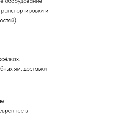
ое оборудование
транспортировки и
остей).
осёлках.
ебных ям, доставки
ые
?
ёвреннее в
МЕХАНИКА
ВЫЕЗД