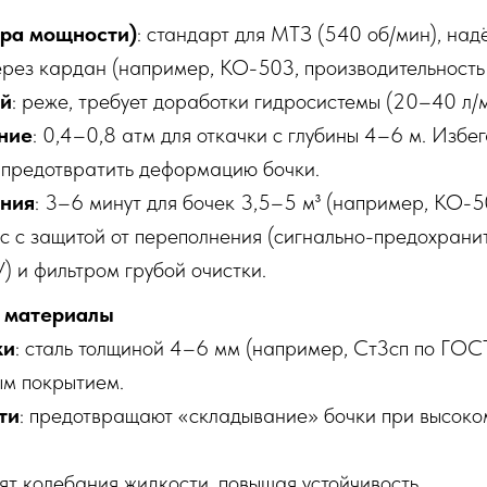
ора мощности)
: стандарт для МТЗ (540 об/мин), над
рез кардан (например, КО-503, производительность 
ий
: реже, требует доработки гидросистемы (20–40 л/
ние
: 0,4–0,8 атм для откачки с глубины 4–6 м. Избе
ы предотвратить деформацию бочки.
ения
: 3–6 минут для бочек 3,5–5 м³ (например, КО-5
с с защитой от переполнения (сигнально-предохрани
) и фильтром грубой очистки.
и материалы
ки
: сталь толщиной 4–6 мм (например, Ст3сп по ГОС
м покрытием.
ти
: предотвращают «складывание» бочки при высоко
сят колебания жидкости, повышая устойчивость.