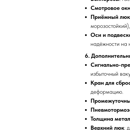
Смотровое ок
Приёмный люк
морозостойкий),
Оси и подвеск
надёжности на 
6. Дополнительн
Сигнально-пре
избыточный ваку
Кран для сбро
деформацию.
Промежуточны
Пневмотормоз
Толщина мета
Верхний люк
: 