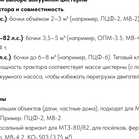
ктора и совместимость
с.)
: бочки объёмом 2–3 м³ (например, ПЦФ-2, МВ-2).
82 л.с.)
: бочки 3,5–5 м³ (например, ОПМ-3.5, МВ-4
 т.
.с.)
: бочки до 6–8 м³ (например, ПЦФ-6). Тяговый кл
мощность трактора соответствует массе цистерны (с п
уумного насоса, чтобы избежать перегрузки двигател
ны
больших объектов (дачи, частные дома), подходят для
 Пример: ПЦФ-2, МВ-2.
ерсальный вариант для МТЗ-80/82, для посёлков, ф
: МВ-4.2, КО-503 (3,75 м³).