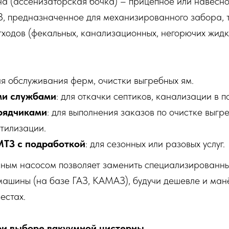
на (ассенизаторская бочка) – прицепное или навесн
З, предназначенное для механизированного забора, 
тходов (фекальных, канализационных, негорючих жидк
для обслуживания ферм, очистки выгребных ям.
и службами
: для откачки септиков, канализации в п
рядчиками
: для выполнения заказов по очистке выгр
тилизации.
ТЗ с подработкой
: для сезонных или разовых услуг.
мным насосом позволяет заменить специализированн
машины (на базе ГАЗ, КАМАЗ), будучи дешевле и ман
естах.
ри выборе вакуумной цистерны