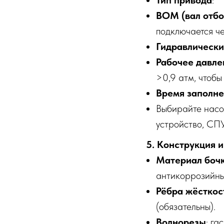
Тип привода
:
ВОМ (вал отб
подключается че
Гидравлическ
Рабочее давле
>0,9 атм, чтоб
Время заполн
Выбирайте насо
устройство, СПУ
5. Конструкция 
Материал боч
антикоррозийны
Рёбра жёсткос
(обязательны).
Волнорезы
: га