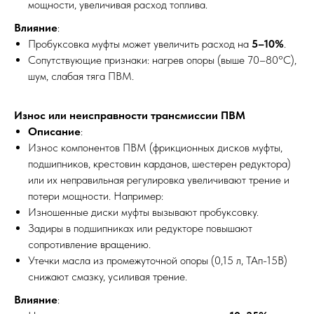
мощности, увеличивая расход топлива.
Влияние
:
Пробуксовка муфты может увеличить расход на
5–10%
.
Сопутствующие признаки: нагрев опоры (выше 70–80°C),
шум, слабая тяга ПВМ.
Износ или неисправности трансмиссии ПВМ
Описание
:
Износ компонентов ПВМ (фрикционных дисков муфты,
подшипников, крестовин карданов, шестерен редуктора)
?
или их неправильная регулировка увеличивают трение и
потери мощности. Например:
Изношенные диски муфты вызывают пробуксовку.
МЕХАНИКА
ВЫЕЗД
Задиры в подшипниках или редукторе повышают
сопротивление вращению.
Утечки масла из промежуточной опоры (0,15 л, ТАп-15В)
снижают смазку, усиливая трение.
Влияние
: