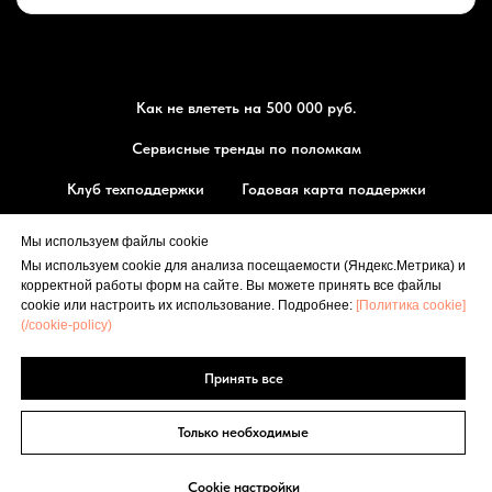
Как не влететь на 500 000 руб.
Сервисные тренды по поломкам
Клуб техподдержки
Годовая карта поддержки
Магазин запчасти МТЗ
Мы используем файлы cookie
Мы используем cookie для анализа посещаемости (Яндекс.Метрика) и
⭐ Оставить отзыв
корректной работы форм на сайте. Вы можете принять все файлы
РЕМОНТМТЗ.РФ
cookie или настроить их использование. Подробнее:
[Политика cookie]
(/cookie-policy)
🗺 Маршрут
Принять все
[
Политика конфиденциальности
], [
Политика cookie
]
© 2014-2026
Только необходимые
Cookie настройки