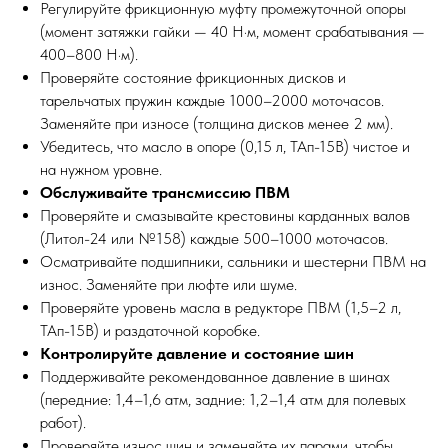
Регулируйте фрикционную муфту промежуточной опоры
(момент затяжки гайки — 40 Н·м, момент срабатывания —
400–800 Н·м).
Проверяйте состояние фрикционных дисков и
тарельчатых пружин каждые 1000–2000 моточасов.
Заменяйте при износе (толщина дисков менее 2 мм).
Убедитесь, что масло в опоре (0,15 л, ТАп-15В) чистое и
на нужном уровне.
Обслуживайте трансмиссию ПВМ
Проверяйте и смазывайте крестовины карданных валов
(Литол-24 или №158) каждые 500–1000 моточасов.
ПО ЗВУКУ
Осматривайте подшипники, сальники и шестерни ПВМ на
износ. Заменяйте при люфте или шуме.
Проверяйте уровень масла в редукторе ПВМ (1,5–2 л,
ТАп-15В) и раздаточной коробке.
Контролируйте давление и состояние шин
Поддерживайте рекомендованное давление в шинах
(передние: 1,4–1,6 атм, задние: 1,2–1,4 атм для полевых
работ).
Проверяйте износ шин и заменяйте их парами, чтобы