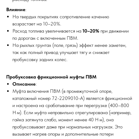
Влияние
:
На твердых покрытиях сопротивление качению
возрастает на 10–20%.
Расход топлива увеличивается на
10–20%
при движении
по дорогам с включенным ПВМ.
На рыхлых грунтах (поле, грязь) эффект менее заметен,
так как полный привод улучшает тягу и снижает
пробуксовку задних колес.
Пробуксовка фрикционной муфты ПВМ
Описание
:
Муфта включения ПВМ (в промежуточной опоре,
каталожный номер 72-2209010-А) является фрикционной
и настроена на срабатывание при перегрузке (400–800
Н·м). Если муфта неправильно отрегулирована (например,
гайка затянута слабо, момент менее 40 Н·м), она
пробуксовывает даже при нормальных нагрузках. Это
вызывает нагрев опоры и дополнительные потери