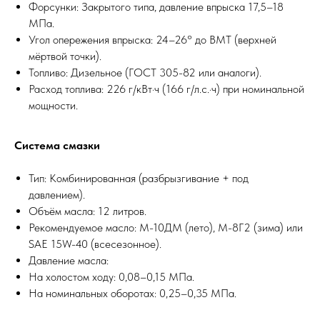
Форсунки: Закрытого типа, давление впрыска 17,5–18
МПа.
Угол опережения впрыска: 24–26° до ВМТ (верхней
мёртвой точки).
Топливо: Дизельное (ГОСТ 305-82 или аналоги).
Расход топлива: 226 г/кВт·ч (166 г/л.с.·ч) при номинальной
мощности.
Система смазки
Тип: Комбинированная (разбрызгивание + под
давлением).
Объём масла: 12 литров.
Рекомендуемое масло: М-10ДМ (лето), М-8Г2 (зима) или
SAE 15W-40 (всесезонное).
Давление масла:
На холостом ходу: 0,08–0,15 МПа.
На номинальных оборотах: 0,25–0,35 МПа.