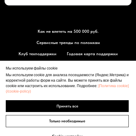
Как не влететь на 500 000 руб.
Сервисные тренды по поломкам
Клуб техподдержки
Годовая карта поддержки
Магазин запчасти МТЗ
Мы используем файлы cookie
Мы используем cookie для анализа посещаемости (Яндекс.Метрика) и
⭐ Оставить отзыв
корректной работы форм на сайте. Вы можете принять все файлы
РЕМОНТМТЗ.РФ
cookie или настроить их использование. Подробнее:
[Политика cookie]
(/cookie-policy)
🗺 Маршрут
Принять все
[
Политика конфиденциальности
], [
Политика cookie
]
© 2014-2026
Только необходимые