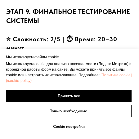
ЭТАП 9. ФИНАЛЬНОЕ ТЕСТИРОВАНИЕ
СИСТЕМЫ
⭐ Сложность: 2/5 | ⏱ Время: 20–30
минут
Мы используем файлы cookie
Шаг 1.
Убедитесь, что все разъёмы
Мы используем cookie для анализа посещаемости (Яндекс.Метрика) и
корректной работы форм на сайте. Вы можете принять все файлы
подключены, все крышки и пробки
cookie или настроить их использование. Подробнее:
[Политика cookie]
(/cookie-policy)
установлены, масса аккумулятора
подключена.
Принять все
Шаг 2.
Запустите двигатель. Переведите
клавишу в «Принудительное включение»
Только необходимые
(нижнее) — сигнализатор загорается,
слышен щелчок муфты.
Cookie настройки
Шаг 3.
Переведите клавишу в