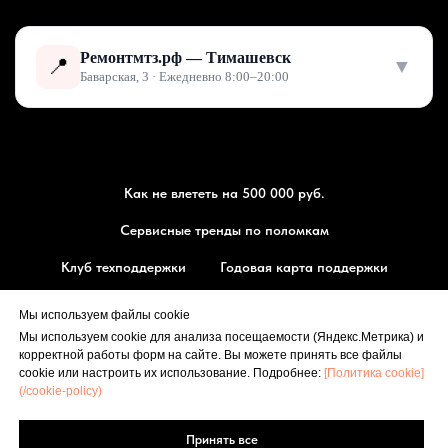
Ремонтмтз.рф — Тимашевск
📍
▼
Баварская, 3 · Ежедневно 8:00–20:00
Как не влететь на 500 000 руб.
Сервисные тренды по поломкам
Клуб техподдержки
Годовая карта поддержки
Магазин запчасти МТЗ
Мы используем файлы cookie
Мы используем cookie для анализа посещаемости (Яндекс.Метрика) и
⭐ Оставить отзыв
корректной работы форм на сайте. Вы можете принять все файлы
РЕМОНТМТЗ.РФ
cookie или настроить их использование. Подробнее:
[Политика cookie]
(/cookie-policy)
🗺 Маршрут
Принять все
[
Политика конфиденциальности
], [
Политика cookie
]