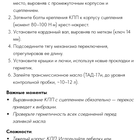
место, выровняв с промежуточным корпусом и
сцеплением.
Затяните болты крепления КПП к корпусу сцепления
(момент 80–100 Н·м) крест-накрест.
Установите карданный вал, выровняв по меткам (ключ 14
мм).
Подсоедините тягу механизма переключения,
отрегулировав ее длину.
Установите крышки и лючки, используя новые прокладки и
герметик.
Залейте трансмиссионное масло (ТАД-17и, до уровня
контрольной пробки, ~10–12 л).
Важные моменты
:
Выравнивание КПП с сцеплением обязательно — перекос
приведет к вибрации.
Проверьте герметичность всех соединений перед
заливкой масла.
Сложности
:
Тяжелый корпус КПП
: Используйте лебедку или