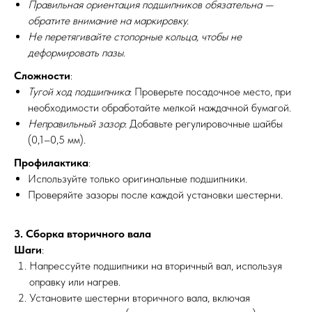
Правильная ориентация подшипников обязательна —
обратите внимание на маркировку.
Не перетягивайте стопорные кольца, чтобы не
деформировать пазы.
Сложности
:
Тугой ход подшипника
: Проверьте посадочное место, при
необходимости обработайте мелкой наждачной бумагой.
Неправильный зазор
: Добавьте регулировочные шайбы
(0,1–0,5 мм).
?
Профилактика
:
Используйте только оригинальные подшипники.
МЕХАНИКА
ВЫЕЗД
Проверяйте зазоры после каждой установки шестерни.
3. Сборка вторичного вала
Шаги
:
Напрессуйте подшипники на вторичный вал, используя
оправку или нагрев.
Установите шестерни вторичного вала, включая