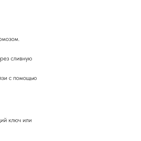
рмозом.
ерез сливную
язи с помощью
щий ключ или