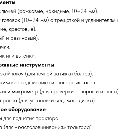
менты
:
ключей (рожковые, накидные, 10–24 мм).
головок (10–24 мм) с трещоткой и удлинителями.
ие, крестовые).
й и резиновый).
чки.
к или выгонки.
ванные инструменты
:
ий ключ (для точной затяжки болтов).
жимного подшипника и стопорных колец.
или микрометр (для проверки зазоров и износа).
равка (для установки ведомого диска).
ное оборудование
:
 для поднятия трактора.
а (для «располовинивания» трактора).