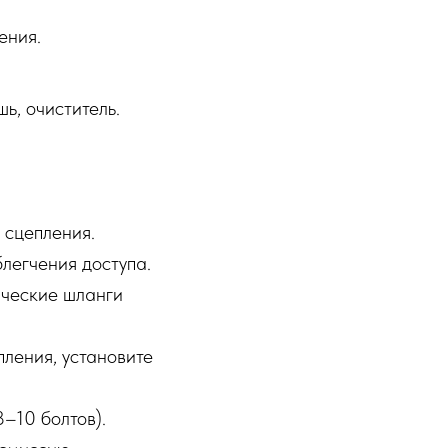
ения.
шь, очиститель.
 сцепления.
легчения доступа.
ические шланги
пления, установите
–10 болтов).