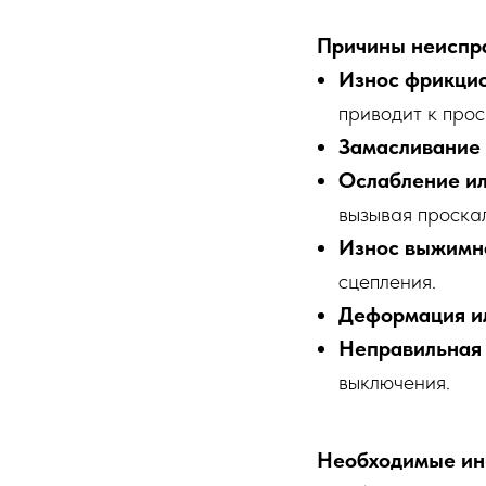
Причины неиспр
Износ фрикци
приводит к про
Замасливание
Ослабление ил
вызывая проска
Износ выжимн
сцепления.
Деформация ил
Неправильная 
выключения.
Необходимые ин