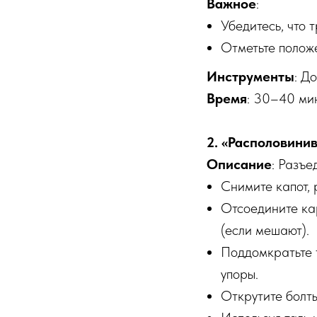
Важное
:
Убедитесь, что 
Отметьте положе
Инструменты
: Д
Время
: 30–40 мин
2. «Располовини
Описание
: Разъе
Снимите капот, 
Отсоедините ка
(если мешают).
Поддомкратьте т
упоры.
Открутите болты