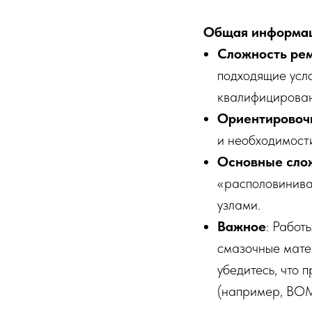
Общая информа
Сложность ре
подходящие усл
квалифицирован
Ориентировоч
и необходимости
Основные сло
«располовинива
узлами.
Важное
: Работ
смазочные мате
убедитесь, что 
(например, ВОМ