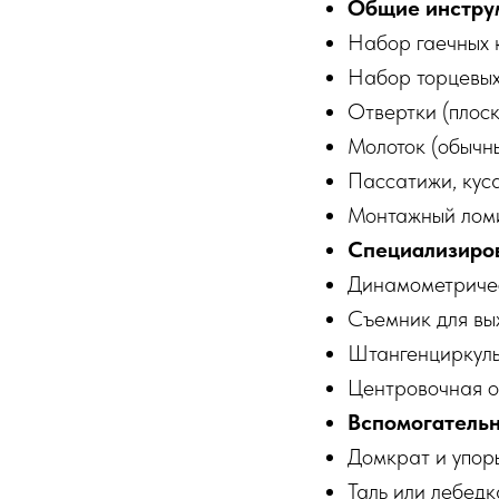
Общие инстру
Набор гаечных 
Набор торцевых 
Отвертки (плоск
Молоток (обычны
Пассатижи, куса
Монтажный ломи
Специализиро
Динамометрическ
Съемник для вы
Штангенциркуль 
Центровочная оп
Вспомогатель
Домкрат и упоры
Таль или лебедк