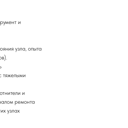
трумент и
тояния узла, опыта
в).
ь
с тяжелыми
лотнители и
?
чалом ремонта
гих узлах
МЕХАНИКА
ВЫЕЗД