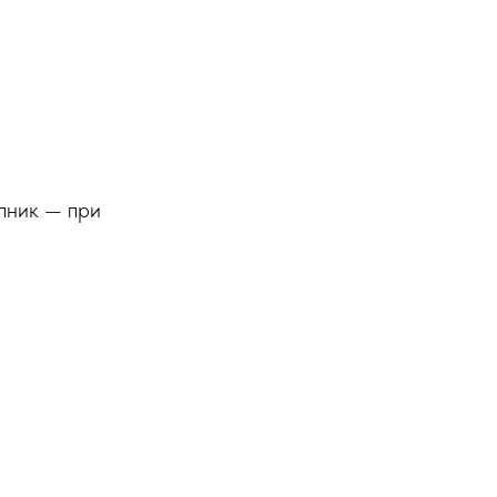
ПО ЗВУКУ
пник — при