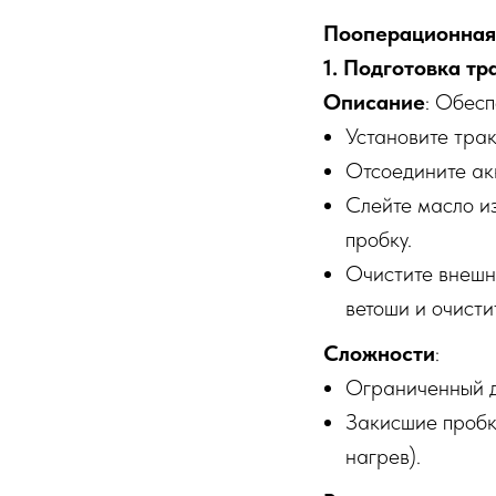
Пооперационная
1. Подготовка тр
Описание
: Обесп
Установите тра
Отсоедините акк
Слейте масло из
пробку.
Очистите внешн
ветоши и очисти
Сложности
:
Ограниченный до
Закисшие пробки
нагрев).