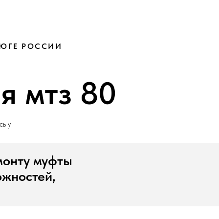
 ЮГЕ РОССИИ
я мтз 80
сь у
монту муфты
ожностей,