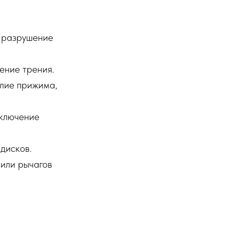
х разрушение
ение трения.
илие прижима,
ыключение
дисков.
 или рычагов