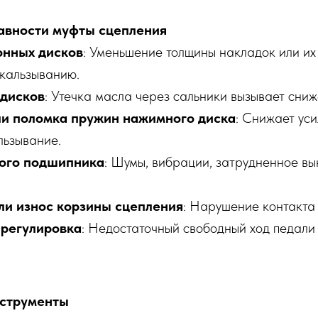
авности муфты сцепления
онных дисков
: Уменьшение толщины накладок или и
скальзыванию.
 дисков
: Утечка масла через сальники вызывает сниж
и поломка пружин нажимного диска
: Снижает ус
льзывание.
ого подшипника
: Шумы, вибрации, затрудненное в
и износ корзины сцепления
: Нарушение контакта 
регулировка
: Недостаточный свободный ход педали
струменты