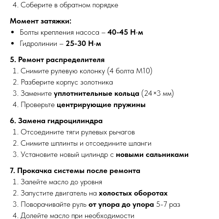
Соберите в обратном порядке
?
Момент затяжки:
Болты крепления насоса –
40-45 Н·м
Гидролинии –
25-30 Н·м
МЕХАНИКА
ВЫЕЗД
5. Ремонт распределителя
Снимите рулевую колонку (4 болта М10)
Разберите корпус золотника
Замените
уплотнительные кольца
(24×3 мм)
Проверьте
центрирующие пружины
6. Замена гидроцилиндра
Отсоедините тяги рулевых рычагов
Снимите шплинты и отсоедините шланги
Установите новый цилиндр с
новыми сальниками
7. Прокачка системы после ремонта
Залейте масло до уровня
Запустите двигатель на
холостых оборотах
Поворачивайте руль
от упора до упора
5-7 раз
Долейте масло при необходимости