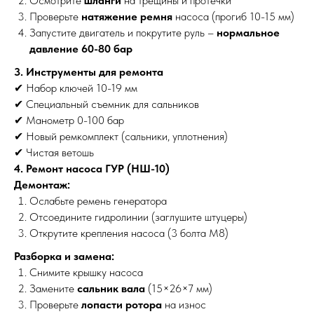
Осмотрите
шланги
на трещины и протечки
Проверьте
натяжение ремня
насоса (прогиб 10-15 мм)
Запустите двигатель и покрутите руль –
нормальное
давление 60-80 бар
3. Инструменты для ремонта
✔ Набор ключей 10-19 мм
✔ Специальный съемник для сальников
✔ Манометр 0-100 бар
✔ Новый ремкомплект (сальники, уплотнения)
✔ Чистая ветошь
4. Ремонт насоса ГУР (НШ-10)
Демонтаж:
Ослабьте ремень генератора
Отсоедините гидролинии (заглушите штуцеры)
Открутите крепления насоса (3 болта М8)
Разборка и замена:
Снимите крышку насоса
Замените
сальник вала
(15×26×7 мм)
Проверьте
лопасти ротора
на износ