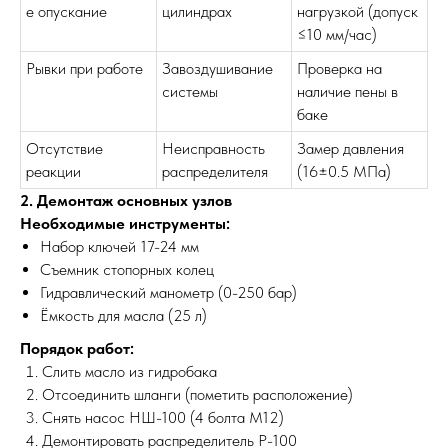
е опускание
цилиндрах
нагрузкой (допуск
≤10 мм/час)
Рывки при работе
Завоздушивание
Проверка на
системы
наличие пены в
баке
Отсутствие
Неисправность
Замер давления
реакции
распределителя
(16±0.5 МПа)
2. Демонтаж основных узлов
Необходимые инструменты:
Набор ключей 17-24 мм
Съемник стопорных колец
Гидравлический манометр (0-250 бар)
Ёмкость для масла (25 л)
Порядок работ:
Слить масло из гидробака
Отсоединить шланги (пометить расположение)
Снять насос НШ-100 (4 болта М12)
Демонтировать распределитель Р-100