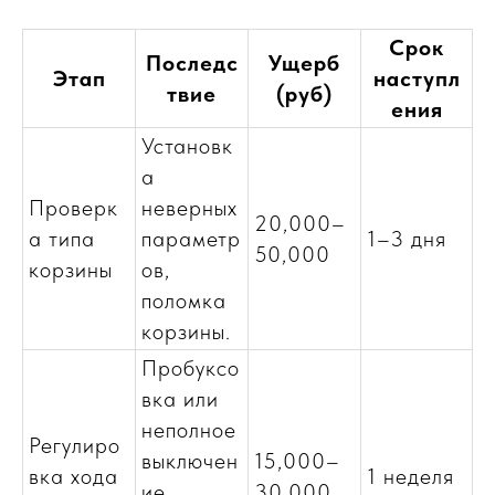
Срок
Последс
Ущерб
Этап
наступл
твие
(руб)
ения
Установк
а
Проверк
неверных
20,000–
а типа
параметр
1–3 дня
50,000
корзины
ов,
поломка
корзины.
Пробуксо
вка или
неполное
Регулиро
выключен
15,000–
вка хода
1 неделя
ие
30,000