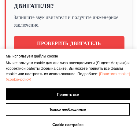
ДВИГАТЕЛЯ?
Запишите звук двигателя и получите инженерное
заключение.
ПРОВЕРИТЬ ДВИГАТЕЛЬ
Мы используем файлы cookie
✓ Подтвердите или опровергните свои подозрения
Мы используем cookie для анализа посещаемости (Яндекс.Метрика) и
корректной работы форм на сайте. Вы можете принять все файлы
cookie или настроить их использование. Подробнее:
[Политика cookie]
(/cookie-policy)
Принять все
7. Можно ли самостоятельно регулировать
сцепление?
Только необходимые
При наличии опыта и инструкций — да. Иначе
Cookie настройки
лучше обратиться к профессионалам.