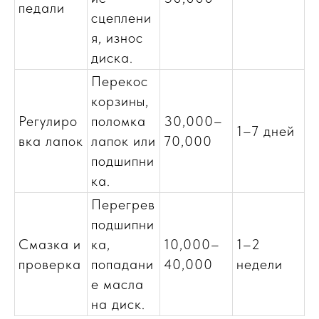
педали
сцеплени
я, износ
диска.
Перекос
корзины,
Регулиро
поломка
30,000–
1–7 дней
вка лапок
лапок или
70,000
подшипни
ка.
Перегрев
подшипни
Смазка и
ка,
10,000–
1–2
проверка
попадани
40,000
недели
е масла
на диск.