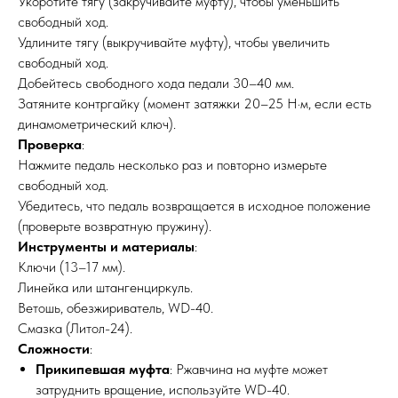
Укоротите тягу (закручивайте муфту), чтобы уменьшить
свободный ход.
Удлините тягу (выкручивайте муфту), чтобы увеличить
свободный ход.
Добейтесь свободного хода педали 30–40 мм.
Затяните контргайку (момент затяжки 20–25 Н·м, если есть
динамометрический ключ).
Проверка
:
Нажмите педаль несколько раз и повторно измерьте
свободный ход.
Убедитесь, что педаль возвращается в исходное положение
(проверьте возвратную пружину).
Инструменты и материалы
:
Ключи (13–17 мм).
Линейка или штангенциркуль.
Ветошь, обезжириватель, WD-40.
Смазка (Литол-24).
Сложности
:
Прикипевшая муфта
: Ржавчина на муфте может
затруднить вращение, используйте WD-40.