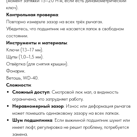
(момент затяжки 15–20 Н·м, если есть динамометрический
ключ).
Контрольная проверка
:
Повторно измерьте зазор на всех трёх рычагах.
Убедитесь, что подшипник не касается лапок в свободном
состоянии.
Инструменты и материалы
:
Ключи (13–17 мм).
Щупы (1,0–1,5 мм).
Отвёртка (для снятия крышки).
Фонарик.
Ветошь, WD-40.
Сложности
:
Сложный доступ
: Смотровой люк мал, а видимость
ограничена, что затрудняет работу.
Неравномерный зазор
: Износ или деформация рычагов
может помешать одинаковому зазору на всех лапках.
Шум подшипника
: Если выжимной подшипник шумит или
имеет люфт, регулировка не решит проблему, потребуется
замена.