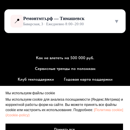
Ремонтмтз.рф — Тимашевск
📍
▼
Баварская, 3 · Ежедневно 8:00–20:00
Как не влететь на 500 000 руб.
Сервисные тренды по поломкам
Клуб техподдержки
Годовая карта поддержки
Магазин запчасти МТЗ
Мы используем файлы cookie
Мы используем cookie для анализа посещаемости (Яндекс.Метрика) и
⭐ Оставить отзыв
корректной работы форм на сайте. Вы можете принять все файлы
РЕМОНТМТЗ.РФ
cookie или настроить их использование. Подробнее:
[Политика cookie]
(/cookie-policy)
🗺 Маршрут
Принять все