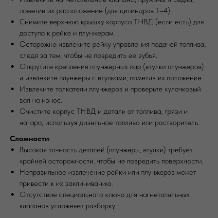
пометив их расположение (для цилиндров 1–4).
Снимите верхнюю крышку корпуса ТНВД (если есть) для
доступа к рейке и плунжерам.
Осторожно извлеките рейку управления подачей топлива,
следя за тем, чтобы не повредить ее зубья.
Открутите крепления плунжерных пар (втулки плунжеров)
и извлеките плунжеры с втулками, пометив их положение.
Извлеките толкатели плунжеров и проверьте кулачковый
вал на износ.
Очистите корпус ТНВД и детали от топлива, грязи и
нагара, используя дизельное топливо или растворитель.
Сложности
:
Высокая точность деталей (плунжеры, втулки) требует
крайней осторожности, чтобы не повредить поверхности.
Неправильное извлечение рейки или плунжеров может
привести к их заклиниванию.
Отсутствие специального ключа для нагнетательных
клапанов усложняет разборку.