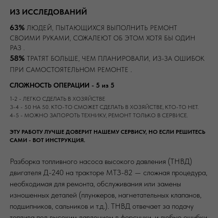
ИЗ ИССЛЕДОВАНИЙ
63%
ЛЮДЕЙ, ПЫТАЮЩИХСЯ ВЫПОЛНИТЬ РЕМОНТ
СВОИМИ РУКАМИ, СОЖАЛЕЮТ ОБ ЭТОМ ХОТЯ БЫ ОДИН
РАЗ .
58%
ТРАТЯТ БОЛЬШЕ, ЧЕМ ПЛАНИРОВАЛИ, ИЗ-ЗА ОШИБОК
.
ПРИ САМОСТОЯТЕЛЬНОМ РЕМОНТЕ
СЛОЖНОСТЬ ОПЕРАЦИИ - 5 из 5
1-2 - ЛЕГКО СДЕЛАТЬ В ХОЗЯЙСТВЕ
3-4 - 50 НА 50. КТО-ТО СМОЖЕТ СДЕЛАТЬ В ХОЗЯЙСТВЕ, КТО-ТО НЕТ.
4-5 - МОЖНО ЗАПОРОТЬ ТЕХНИКУ, РЕМОНТ ТОЛЬКО В СЕРВИСЕ.
ЭТУ РАБОТУ ЛУЧШЕ ДОВЕРИТ НАШЕМУ СЕРВИСУ, НО ЕСЛИ РЕШИТЕСЬ
САМИ - ВОТ ИНСТРУКЦИЯ.
Разборка топливного насоса высокого давления (ТНВД)
двигателя Д-240 на тракторе МТЗ-82 — сложная процедура,
необходимая для ремонта, обслуживания или замены
изношенных деталей (плунжеров, нагнетательных клапанов,
подшипников, сальников и т.д.). ТНВД отвечает за подачу
топлива под высоким давлением в форсунки, и любые ошибки