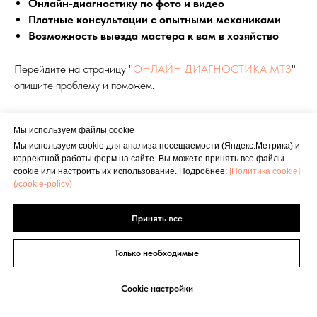
Онлайн-диагностику по фото и видео
Платные консультации с опытными механиками
Возможность выезда мастера к вам в хозяйство
Перейдите на страницу "
ОНЛАЙН ДИАГНОСТИКА МТЗ
"
опишите проблему и поможем.
так же сделали полезную инструкцию "
Как не влететь на
Мы используем файлы cookie
500 000 руб. из-за скрытых поломок МТЗ — 100 симптомов,
Мы используем cookie для анализа посещаемости (Яндекс.Метрика) и
которые ты не замечаешь
"
корректной работы форм на сайте. Вы можете принять все файлы
cookie или настроить их использование. Подробнее:
[Политика cookie]
(/cookie-policy)
Принять все
Только необходимые
Искать
Cookie настройки