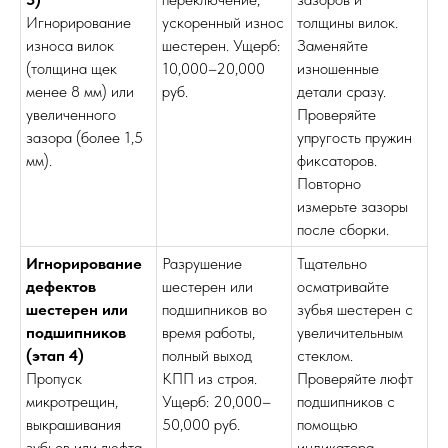
Игнорирование
ускоренный износ
толщины вилок.
износа вилок
шестерен. Ущерб:
Заменяйте
(толщина щек
10,000–20,000
изношенные
менее 8 мм) или
руб.
детали сразу.
увеличенного
Проверяйте
зазора (более 1,5
упругость пружин
мм).
фиксаторов.
Повторно
измерьте зазоры
после сборки.
Игнорирование
Разрушение
Тщательно
дефектов
шестерен или
осматривайте
шестерен или
подшипников во
зубья шестерен с
подшипников
время работы,
увеличительным
(этап 4)
полный выход
стеклом.
Пропуск
КПП из строя.
Проверяйте люфт
микротрещин,
Ущерб: 20,000–
подшипников с
выкрашивания
50,000 руб.
помощью
зубьев или люфта
индикатора.