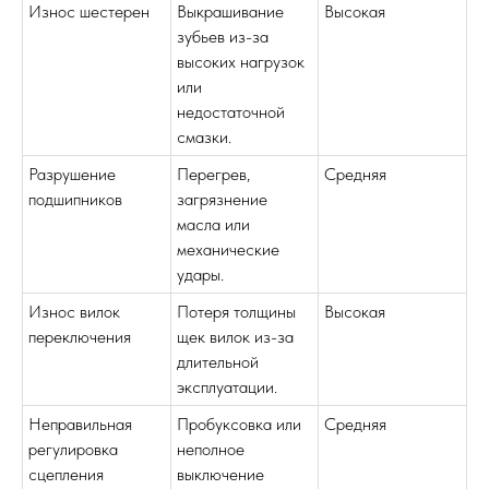
Износ шестерен
Выкрашивание
Высокая
зубьев из-за
высоких нагрузок
или
недостаточной
смазки.
Разрушение
Перегрев,
Средняя
подшипников
загрязнение
масла или
механические
удары.
Износ вилок
Потеря толщины
Высокая
переключения
щек вилок из-за
длительной
эксплуатации.
Неправильная
Пробуксовка или
Средняя
регулировка
неполное
сцепления
выключение