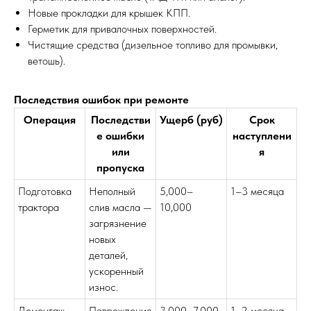
Новые прокладки для крышек КПП.
Герметик для привалочных поверхностей.
Чистящие средства (дизельное топливо для промывки,
ветошь).
Последствия ошибок при ремонте
Операция
Последстви
Ущерб (руб)
Срок
е ошибки
наступлени
или
я
пропуска
Подготовка
Неполный
5,000–
1–3 месяца
трактора
слив масла —
10,000
загрязнение
новых
деталей,
ускоренный
износ.
Демонтаж
Повреждение
3,000–7,000
1–2 месяца