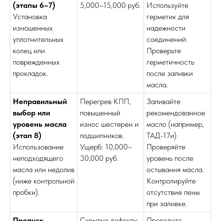
(этапы 6–7)
5,000–15,000 руб.
Используйте
Установка
герметик для
изношенных
надежности
уплотнительных
соединений.
колец или
Проверьте
поврежденных
герметичность
прокладок.
после заливки
масла.
Неправильный
Перегрев КПП,
Заливайте
выбор или
повышенный
рекомендованное
уровень масла
износ шестерен и
масло (например,
(этап 8)
подшипников.
ТАД-17и).
Использование
Ущерб: 10,000–
Проверяйте
неподходящего
30,000 руб.
уровень после
масла или недолив
остывания масла.
(ниже контрольной
Контролируйте
пробки).
отсутствие пены
при заливке.
Пропуск
Скрытые дефекты
Проведите