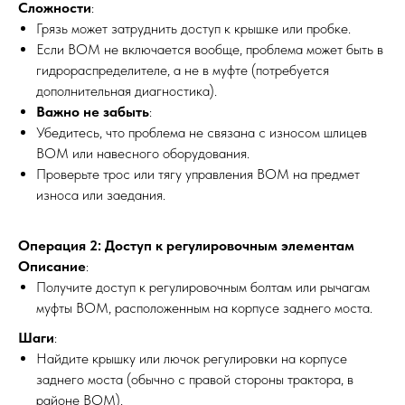
Сложности
:
Грязь может затруднить доступ к крышке или пробке.
Если ВОМ не включается вообще, проблема может быть в
гидрораспределителе, а не в муфте (потребуется
дополнительная диагностика).
Важно не забыть
:
?
Убедитесь, что проблема не связана с износом шлицев
ВОМ или навесного оборудования.
Проверьте трос или тягу управления ВОМ на предмет
МЕХАНИКА
ВЫЕЗД
износа или заедания.
Операция 2: Доступ к регулировочным элементам
Описание
:
Получите доступ к регулировочным болтам или рычагам
муфты ВОМ, расположенным на корпусе заднего моста.
Шаги
:
Найдите крышку или лючок регулировки на корпусе
заднего моста (обычно с правой стороны трактора, в
районе ВОМ).