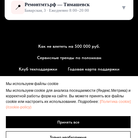
Ремонтмтз.рф — Тимашевск
📍
▼
Баварская, 3 · Ежедневно 8:00–20:00
Как не влететь на 500 000 руб.
Сервисные тренды по поломкам
Клуб техподдержки
Годовая карта поддержки
Магазин запчасти МТЗ
Мы используем файлы cookie
Мы используем cookie для анализа посещаемости (Яндекс.Метрика) и
⭐ Оставить отзыв
корректной работы форм на сайте. Вы можете принять все файлы
РЕМОНТМТЗ.РФ
cookie или настроить их использование. Подробнее:
[Политика cookie]
(/cookie-policy)
🗺 Маршрут
Принять все
[
Политика конфиденциальности
], [
Политика cookie
]
© 2014-2026
Только необходимые