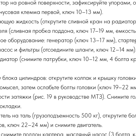
тор на ровной поверхности, зафиксируйте упорами, 
нусовая клемма первой, ключ 10–13 мм).
щую жидкость (открутите сливной кран на радиаторе
еля (сливная пробка поддона, ключ 17–19 мм, емкость 
е оборудование: генератор (ключ 13–17 мм), стартер
насос и фильтры (отсоедините шланги, ключ 12–14 мм)
иатор (снимите патрубки, ключ 10–12 мм, 4 болта к
 блока цилиндров: открутите колпак и крышку головки
омысел, затем ослабьте болты головки (ключ 19–22 м
сти затяжки (рис. 19 в руководстве МТЗ). Снимите го
окладки.
тель на таль (грузоподъемность 500 кг), открутите бо
в, ключ 22–24 мм) и снимите двигатель.
 снимите поддон картера, масляный насос (3 болта, к