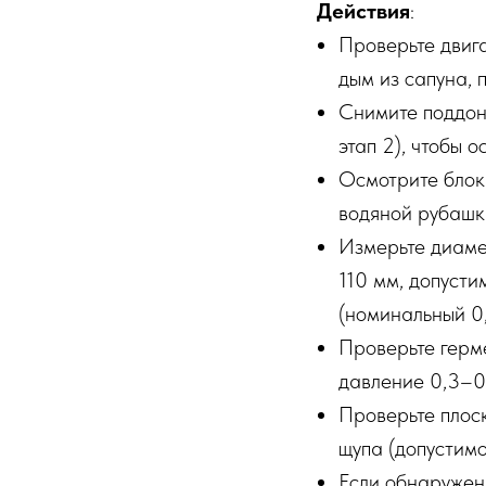
Действия
:
Проверьте двиг
дым из сапуна, 
Снимите поддон 
этап 2), чтобы 
Осмотрите блок 
водяной рубашки
Измерьте диаме
110 мм, допусти
(номинальный 0
Проверьте герме
давление 0,3–0
Проверьте плос
щупа (допустимо
Если обнаружены