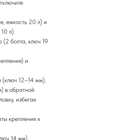
отключите
, емкость 20 л) и
10 л).
 (2 болта, ключ 19
.
репления) и
 (ключ 12–14 мм),
м) в обратной
ловку, избегая
лты крепления к
люч 14 мм),