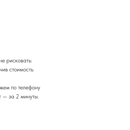
ПО ЗВУКУ
не рисковать:
чив стоимость
жем по телефону
т — за 2 минуты.