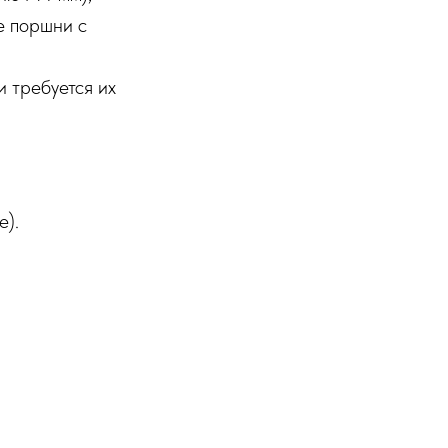
е поршни с
и требуется их
е).