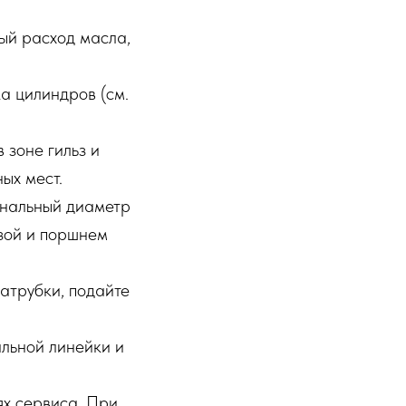
ый расход масла,
ка цилиндров (см.
 зоне гильз и
ых мест.
инальный диаметр
ьзой и поршнем
атрубки, подайте
альной линейки и
ях сервиса. При