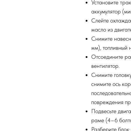
Установите трак
аккумулятор (ми
Слейте охлаждаю
масло из двигат
Снимите навесно
мм), топливный 
Отсоедините рад
вентилятор.
Снимите головку
снимите ось кор
последовательно
повреждения пр
Подвесьте двига
раме (4–6 болто
Разберите блок: