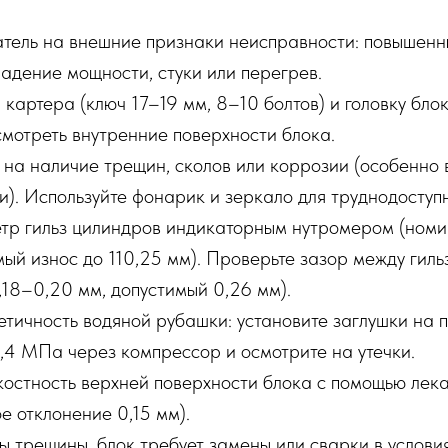
атель на внешние признаки неисправности: повышенн
падение мощности, стуки или перегрев.
картера (ключ 17–19 мм, 8–10 болтов) и головку бло
осмотреть внутренние поверхности блока.
на наличие трещин, сколов или коррозии (особенно в
). Используйте фонарик и зеркало для труднодоступн
тр гильз цилиндров индикаторным нутромером (ном
мый износ до 110,25 мм). Проверьте зазор между гил
,18–0,20 мм, допустимый 0,26 мм).
тичность водяной рубашки: установите заглушки на п
,4 МПа через компрессор и осмотрите на утечки.
костность верхней поверхности блока с помощью лек
е отклонение 0,15 мм).
 трещины, блок требует замены или сварки в услови