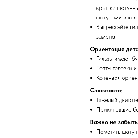
крышки шатунны
шатунами и кол
Выпрессуйте гил
замена.
Ориентация дет
Гильзы имеют бу
Болты головки и
Коленвал ориен
Сложности
:
Тяжелый двигате
Прикипевшие бол
Важно не забыть
Пометить шатун