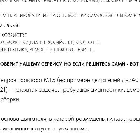
ИХСЯ ВЫПОЛНИТЬ РЕМОНТ СВОИМИ РУКАМИ, СОЖАЛЕЮТ ОБ ЭТО
 ЧЕМ ПЛАНИРОВАЛИ, ИЗ-ЗА ОШИБОК ПРИ САМОСТОЯТЕЛЬНОМ Р
- 5 из 5
 В ХОЗЯЙСТВЕ
ТО СМОЖЕТ СДЕЛАТЬ В ХОЗЯЙСТВЕ, КТО-ТО НЕТ.
ТЬ ТЕХНИКУ, РЕМОНТ ТОЛЬКО В СЕРВИСЕ.
ДОВЕРИТ НАШЕМУ СЕРВИСУ, НО ЕСЛИ РЕШИТЕСЬ САМИ - ВОТ
индров трактора МТЗ (на примере двигателей Д-240
21) — сложная задача, требующая диагностики, демо
 сборки.
основа двигателя, в которой размещены гильзы, порш
кривошипно-шатунного механизма.