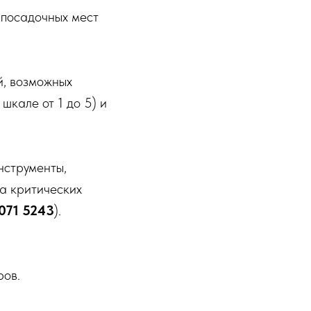
 посадочных мест
й, возможных
шкале от 1 до 5) и
нструменты,
а критических
 071 5243
).
?
ров.
МЕХАНИКА
ВЫЕЗД