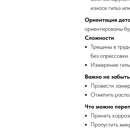
износе гильз ил
Ориентация дет
ориентированы бу
Сложности
:
Трещины в труд
без опрессовки.
Измерение гильз
Важно не забыть
Провести замеры
Отметить распо
Что можно переп
Принять корроз
Пропустить мик