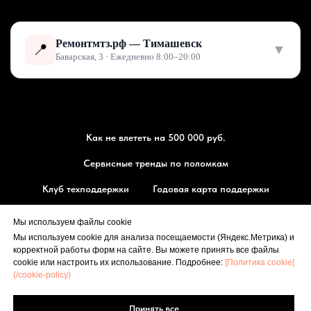
Ремонтмтз.рф — Тимашевск
📍
▼
Баварская, 3 · Ежедневно 8:00–20:00
Как не влететь на 500 000 руб.
Сервисные тренды по поломкам
Клуб техподдержки
Годовая карта поддержки
Магазин запчасти МТЗ
Мы используем файлы cookie
Мы используем cookie для анализа посещаемости (Яндекс.Метрика) и
⭐ Оставить отзыв
корректной работы форм на сайте. Вы можете принять все файлы
РЕМОНТМТЗ.РФ
cookie или настроить их использование. Подробнее:
[Политика cookie]
(/cookie-policy)
🗺 Маршрут
Принять все