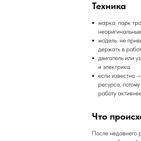
Техника
марка: парк тра
неоригинальные
модель: не при
держать в работ
двигатель или у
и электрика.
если известно —
ресурса, потом
работу активнее
Что происх
После недавнего р