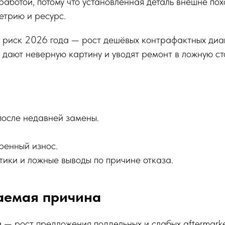
работой, потому что установленная деталь внешне по
етрию и ресурс.
 риск 2026 года — рост дешёвых контрафактных диа
 дают неверную картину и уводят ремонт в ложную ст
после недавней замены.
.
ренный износ.
тики и ложные выводы по причине отказа.
аемая причина
— рост предложения поддельных и слабых aftermarke