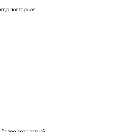
огда повторная
я более возрастной