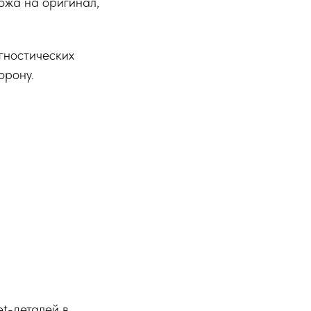
хожа на оригинал,
гностических
орону.
t-деталей в