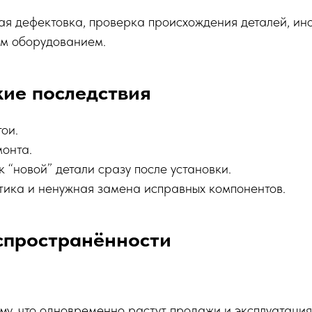
ая дефектовка, проверка происхождения деталей, ин
им оборудованием.
ие последствия
ои.
онта.
к “новой” детали сразу после установки.
тика и ненужная замена исправных компонентов.
спространённости
му, что одновременно растут продажи и эксплуатаци