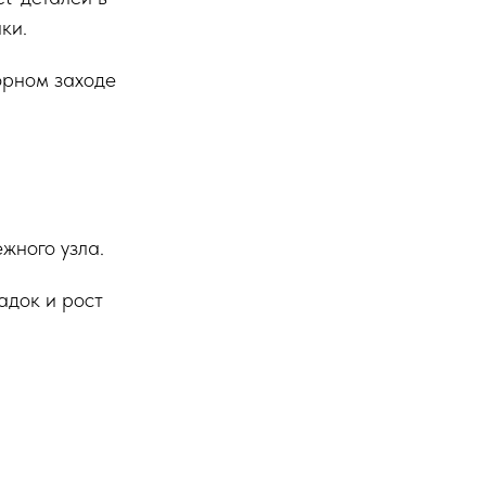
ки.
торном заходе
жного узла.
адок и рост