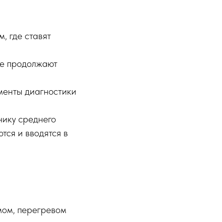
, где ставят
ые продолжают
ементы диагностики
нику среднего
тся и вводятся в
мом, перегревом