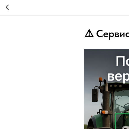
⚠️ Серви