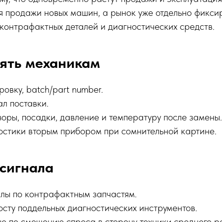
я продажи новых машин, а рынок уже отдельно фикси
контрафактных деталей и диагностических средств.
ять механикам
ровку, batch/part number.
л поставки.
оры, посадки, давление и температуру после замены.
ностики вторым прибором при сомнительной картине.
сигнала
лы по контрафактным запчастям.
сту поддельных диагностических инструментов.
е по смещению спроса в сторону техники среднего р