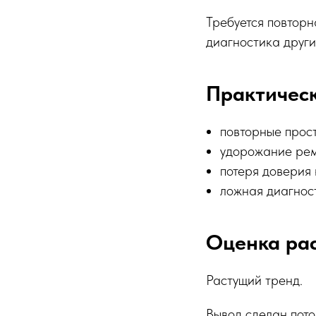
Требуется повторн
диагностика друг
Практическ
повторные прост
удорожание рем
потеря доверия 
ложная диагнос
Оценка ра
Растущий тренд.
Вывод сделан пото