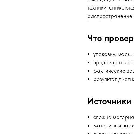
техники, снижаютс
распространение 
Что провер
упаковку, марки
продавца и кана
фактические заз
результат диаг
Источники 
свежие материа
материалы по ро
рыночные данны