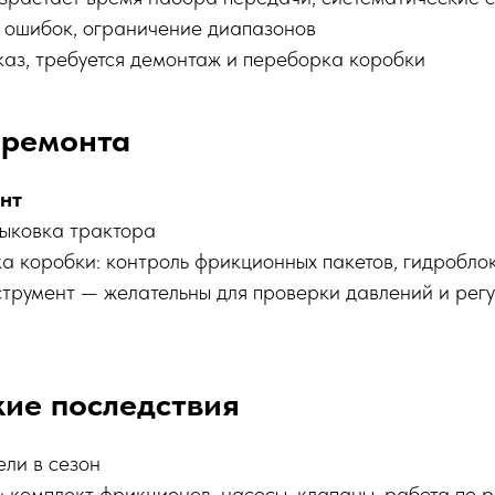
ы ошибок, ограничение диапазонов
тказ, требуется демонтаж и переборка коробки
 ремонта
нт
тыковка трактора
а коробки: контроль фрикционных пакетов, гидробло
струмент — желательны для проверки давлений и рег
ие последствия
ели в сезон
 комплект фрикционов, насосы, клапаны, работа по 