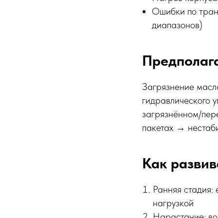
Ошибки по тран
диапазонов)
Предполаг
Загрязнение масл
гидравлического у
загрязнённом/пер
пакетах → нестаби
Как развив
Ранняя стадия:
нагрузкой
Нарастание: во