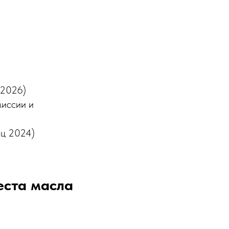
–2026)
миссии и
ец 2024)
ста масла