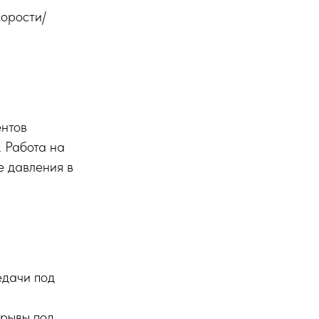
корости/
ентов
. Работа на
е давления в
едачи под
срывы под