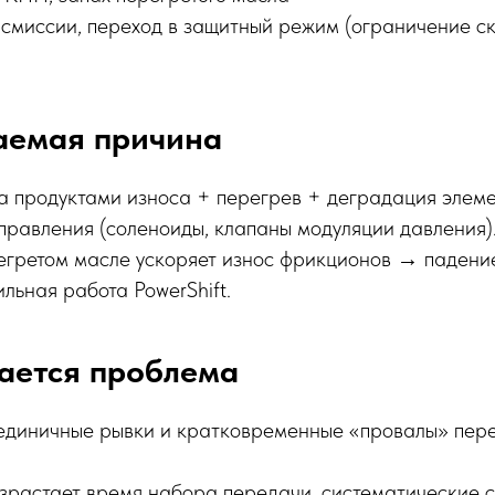
смиссии, переход в защитный режим (ограничение с
аемая причина
а продуктами износа + перегрев + деградация элем
правления (соленоиды, клапаны модуляции давления)
егретом масле ускоряет износ фрикционов → падени
льная работа PowerShift.
ается проблема
 единичные рывки и кратковременные «провалы» пер
зрастает время набора передачи, систематические 