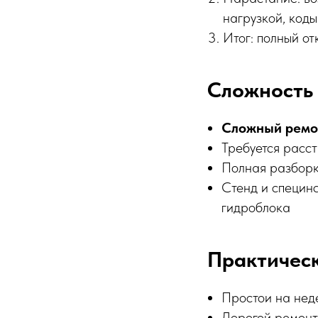
нагрузкой, код
Итог: полный о
Сложность
Сложный ремо
Требуется расс
Полная разборк
Стенд и специн
гидроблока
Практическ
Простои на нед
Дорогой ремонт: