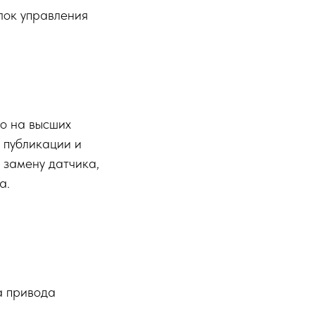
лок управления
но на высших
 публикации и
 замену датчика,
а.
а привода