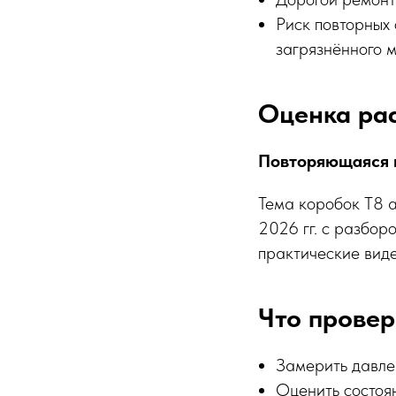
Риск повторных
загрязнённого 
Оценка ра
Повторяющаяся п
Тема коробок T8 а
2026 гг. с разбор
практические вид
Что провер
Замерить давлен
Оценить состоян