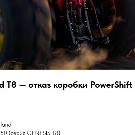
d T8 — отказ коробки PowerShift
land
050 (серия GENESIS T8)