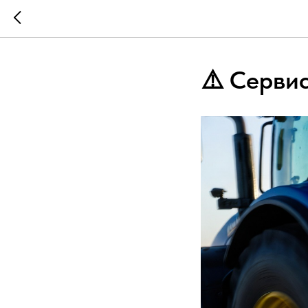
⚠️ Серви