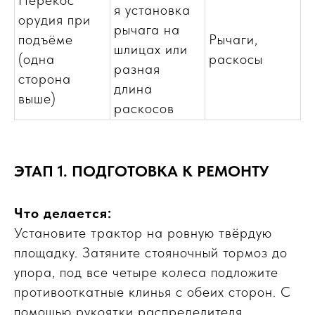
Перекос
я установка
МЕХАНИКА
ВЫЕЗД
орудия при
рычага на
подъёме
Рычаги,
шлицах или
(одна
раскосы
разная
сторона
длина
выше)
раскосов
ЭТАП 1. ПОДГОТОВКА К РЕМОНТУ
Что делается:
Установите трактор на ровную твёрдую
площадку. Затяните стояночный тормоз до
упора, под все четыре колеса подложите
противооткатные клинья с обеих сторон. С
помощью рукоятки распределителя