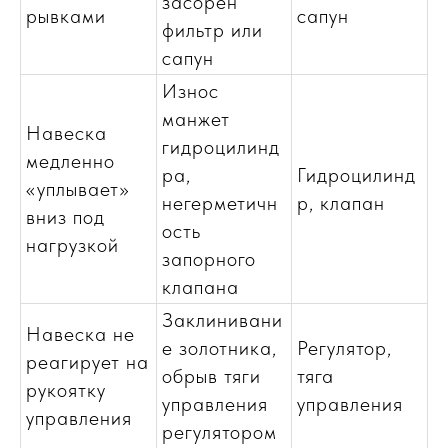
засорён
рывками
сапун
фильтр или
сапун
Износ
манжет
Навеска
гидроцилинд
медленно
ра,
Гидроцилинд
«уплывает»
негерметичн
р, клапан
вниз под
ость
нагрузкой
запорного
клапана
Заклинивани
Навеска не
е золотника,
Регулятор,
реагирует на
обрыв тяги
тяга
рукоятку
управления
управления
управления
регулятором