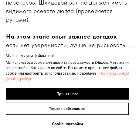
перекосов. Шлицевой вал не должен иметь
видимого осевого люфта (проверяется
руками).
На этом этапе опыт важнее догадок
—
если нет уверенности, лучше не рисковать:
неправильная установка подъёмных
Мы используем файлы cookie
рычагов на шлицах (смещение на один-два
Мы используем cookie для анализа посещаемости (Яндекс.Метрика) и
корректной работы форм на сайте. Вы можете принять все файлы
зуба) полностью нарушит синхронизацию
cookie или настроить их использование. Подробнее:
[Политика cookie]
подъёма левой и правой тяги — трактор
(/cookie-policy)
оторвёт орудие или перекосит его при
Принять все
первом же подъёме.
Не уверен, как правильно установить
Только необходимые
рычаги на шлицы?
По-товарищески
подскажем по телефону — звоните,
+7 953
Cookie настройки
071 5243
— можно прямо с поля, без