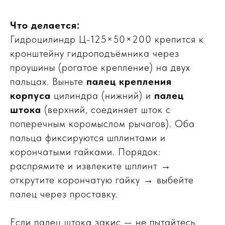
Что делается:
Гидроцилиндр Ц-125×50×200 крепится к
кронштейну гидроподъёмника через
проушины (рогатое крепление) на двух
пальцах. Выньте
палец крепления
корпуса
цилиндра (нижний) и
палец
штока
(верхний, соединяет шток с
поперечным коромыслом рычагов). Оба
пальца фиксируются шплинтами и
корончатыми гайками. Порядок:
распрямите и извлеките шплинт →
открутите корончатую гайку → выбейте
палец через проставку.
Если палец штока закис — не пытайтесь