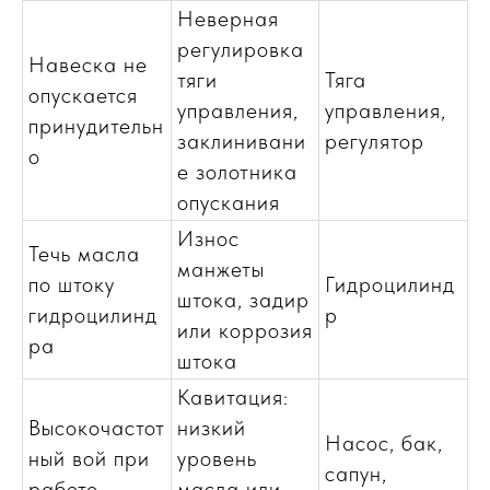
Неверная
регулировка
Навеска не
тяги
Тяга
опускается
управления,
управления,
принудительн
заклинивани
регулятор
о
е золотника
опускания
Износ
Течь масла
манжеты
по штоку
Гидроцилинд
штока, задир
гидроцилинд
р
или коррозия
ра
штока
Кавитация:
Высокочастот
низкий
Насос, бак,
ный вой при
уровень
сапун,
работе
масла или