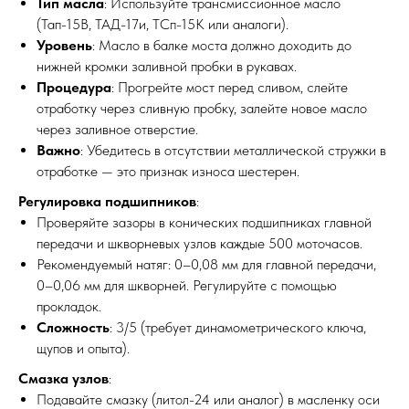
Тип масла
: Используйте трансмиссионное масло
(Тап-15В, ТАД-17и, ТСп-15К или аналоги).
Уровень
: Масло в балке моста должно доходить до
нижней кромки заливной пробки в рукавах.
Процедура
: Прогрейте мост перед сливом, слейте
отработку через сливную пробку, залейте новое масло
?
через заливное отверстие.
Важно
: Убедитесь в отсутствии металлической стружки в
МЕХАНИКА
ВЫЕЗД
отработке — это признак износа шестерен.
Регулировка подшипников
:
Проверяйте зазоры в конических подшипниках главной
передачи и шкворневых узлов каждые 500 моточасов.
Рекомендуемый натяг: 0–0,08 мм для главной передачи,
0–0,06 мм для шкворней. Регулируйте с помощью
прокладок.
Сложность
: 3/5 (требует динамометрического ключа,
щупов и опыта).
Смазка узлов
:
Подавайте смазку (литол-24 или аналог) в масленку оси