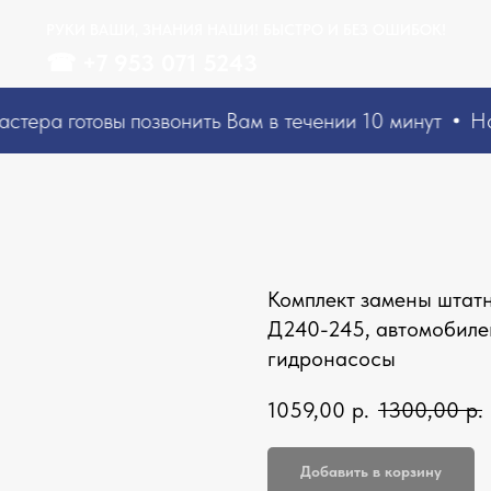
РУКИ ВАШИ, ЗНАНИЯ НАШИ! БЫСТРО И БЕЗ ОШИБОК!
☎
+7 953 071 5243
стера
готовы позвонить Вам в течении 10 минут
На
Комплект замены штатн
Д240-245, автомобиле
гидронасосы
1059,00
р.
1300,00
р.
Добавить в корзину