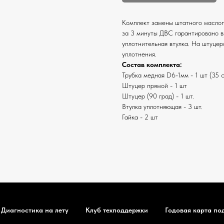
Комплект замены штатного маслоп
за 3 минуты ДВС гарантировано в
уплотнительная втулка. На штуцер
уплотнения.
Состав комплекта:
Трубка медная D6-1мм - 1 шт (35 
Штуцер прямой - 1 шт
Штуцер (90 град) - 1 шт.
Втулка уплотняющая - 3 шт.
Гайка - 2 шт
Диагностика на лету
Клуб техподдержки
Годовая карта по