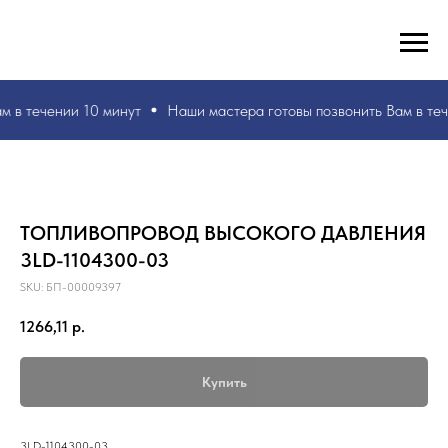
РУКИ ВАШИ, ЗНАНИЯ НАШИ! БЫСТРО И БЕЗ ОШИБОК!
☎
+7 953 071 5243
м в течении 10 минут
Наши мастера
готовы позвонить Вам в теч
ТОПЛИВОПРОВОД ВЫСОКОГО ДАВЛЕНИЯ
3LD-1104300-03
SKU:
БП-00009397
1266,11
р.
Купить
3LD-1104300-03