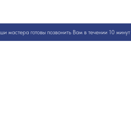
РУКИ ВАШИ, ЗНАНИЯ НАШИ! БЫСТРО И БЕЗ ОШИБОК!
☎
+7 953 071 5243
и мастера
готовы позвонить Вам в течении 10 минут