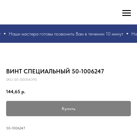
РУКИ ВАШИ, ЗНАНИЯ НАШИ! БЫСТРО И БЕЗ ОШИБОК!
☎
+7 953 071 5243
Наши мастера
готовы позвонить Вам в течении 10 минут
На
ВИНТ СПЕЦИАЛЬНЫЙ 50-1006247
SKU:
00-00004390
144,65
р.
Купить
50-1006247