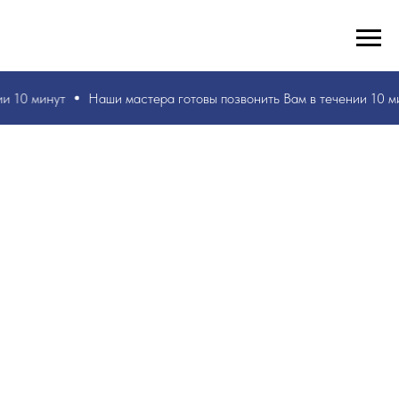
РУКИ ВАШИ, ЗНАНИЯ НАШИ! БЫСТРО И БЕЗ ОШИБОК!
☎
+7 953 071 5243
и 10 минут
Наши мастера
готовы позвонить Вам в течении 10 м