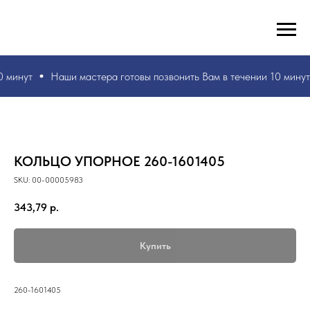
РУКИ ВАШИ, ЗНАНИЯ НАШИ! БЫСТРО И БЕЗ ОШИБОК!
☎
+7 953 071 5243
0 минут
Наши мастера
готовы позвонить Вам в течении 10 минут
КОЛЬЦО УПОРНОЕ 260-1601405
SKU:
00-00005983
343,79
р.
Купить
260-1601405