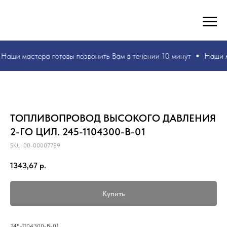
РУКИ ВАШИ, ЗНАНИЯ НАШИ! БЫСТРО И БЕЗ ОШИБОК!
☎
+7 953 071 5243
Наши мастера
готовы позвонить Вам в течении 10 минут
Наши 
ТОПЛИВОПРОВОД ВЫСОКОГО ДАВЛЕНИЯ
2-ГО ЦИЛ. 245-1104300-В-01
SKU:
00-00007789
1343,67
р.
Купить
245-1104300-В-01