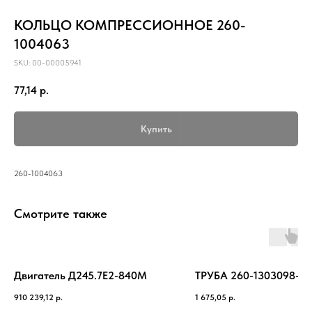
КОЛЬЦО КОМПРЕССИОННОЕ 260-
1004063
SKU:
00-00005941
77,14
р.
Купить
260-1004063
Смотрите также
Двигатель Д245.7Е2-840М
ТРУБА 260-1303098-А
910 239,12
р.
1 675,05
р.