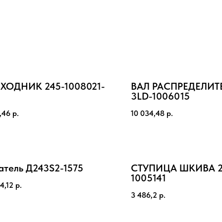
ХОДНИК 245-1008021-
ВАЛ РАСПРЕДЕЛИ
3LD-1006015
,46
р.
10 034,48
р.
атель Д243S2-1575
СТУПИЦА ШКИВА 2
1005141
4,12
р.
3 486,2
р.