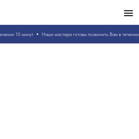
РУКИ ВАШИ, ЗНАНИЯ НАШИ! БЫСТРО И БЕЗ ОШИБОК!
☎
+7 953 071 5243
ечении 10 минут
Наши мастера
готовы позвонить Вам в течении 