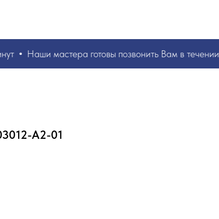
РУКИ ВАШИ, ЗНАНИЯ НАШИ! БЫСТРО И БЕЗ ОШИБОК!
☎
+7 953 071 5243
нут
Наши мастера
готовы позвонить Вам в течении 
3012-А2-01