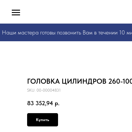
Наши мастера
готовы позвонить Вам в течении 10 ми
ГОЛОВКА ЦИЛИНДРОВ 260-100
SKU:
00-00004831
83 352,94
р.
Купить