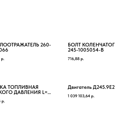
ЛООТРАЖАТЕЛЬ 260-
БОЛТ КОЛЕНЧАТОГ
066
245-1005054-В
р.
716,88
р.
БКА ТОПЛИВНАЯ
Двигатель Д245.9Е
КОГО ДАВЛЕНИЯ L=
1 039 103,64
р.
м 245-1104180-А1
8
р.