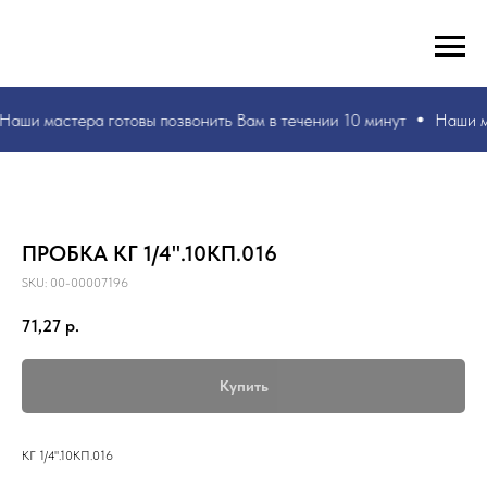
РУКИ ВАШИ, ЗНАНИЯ НАШИ! БЫСТРО И БЕЗ ОШИБОК!
☎
+7 953 071 5243
Наши мастера
готовы позвонить Вам в течении 10 минут
Наши м
ПРОБКА КГ 1/4".10КП.016
SKU:
00-00007196
71,27
р.
Купить
КГ 1/4".10КП.016