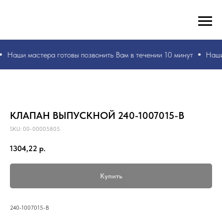
РУКИ ВАШИ, ЗНАНИЯ НАШИ! БЫСТРО И БЕЗ ОШИБОК!
☎
+7 953 071 5243
Наши мастера
готовы позвонить Вам в течении 10 минут
Наши
КЛАПАН ВЫПУСКНОЙ 240-1007015-В
SKU:
00-00005805
1304,22
р.
Купить
240-1007015-В