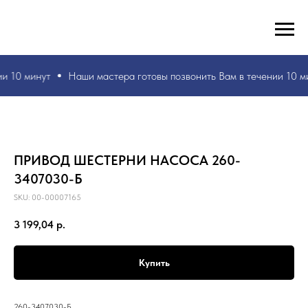
РУКИ ВАШИ, ЗНАНИЯ НАШИ! БЫСТРО И БЕЗ ОШИБОК!
☎
+7 953 071 5243
и 10 минут
Наши мастера
готовы позвонить Вам в течении 10 м
ПРИВОД ШЕСТЕРНИ НАСОСА 260-
3407030-Б
SKU:
00-00007165
3 199,04
р.
Купить
260-3407030-Б