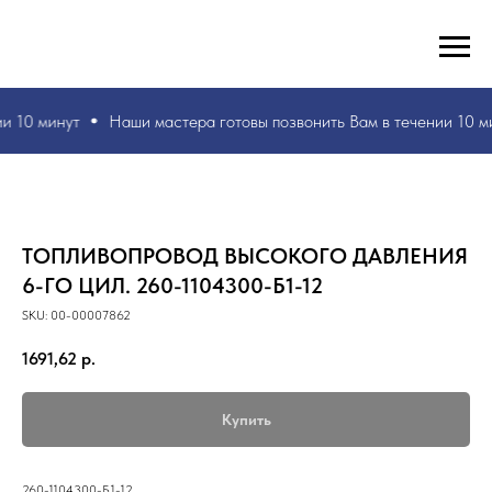
РУКИ ВАШИ, ЗНАНИЯ НАШИ! БЫСТРО И БЕЗ ОШИБОК!
☎
+7 953 071 5243
и 10 минут
Наши мастера
готовы позвонить Вам в течении 10 м
ТОПЛИВОПРОВОД ВЫСОКОГО ДАВЛЕНИЯ
6-ГО ЦИЛ. 260-1104300-Б1-12
SKU:
00-00007862
1691,62
р.
Купить
260-1104300-Б1-12