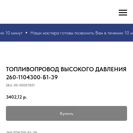
РУКИ ВАШИ, ЗНАНИЯ НАШИ! БЫСТРО И БЕЗ ОШИБОК!
☎
+7 953 071 5243
ии 10 минут
Наши мастера
готовы позвонить Вам в течении 10 м
ТОПЛИВОПРОВОД ВЫСОКОГО ДАВЛЕНИЯ
260-1104300-Б1-39
SKU:
00-00007831
3402,12
р.
Купить
260-1104300-Б1-39