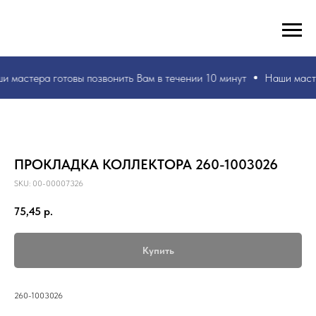
РУКИ ВАШИ, ЗНАНИЯ НАШИ! БЫСТРО И БЕЗ ОШИБОК!
☎
+7 953 071 5243
и мастера
готовы позвонить Вам в течении 10 минут
Наши маст
ПРОКЛАДКА КОЛЛЕКТОРА 260-1003026
SKU:
00-00007326
75,45
р.
Купить
260-1003026